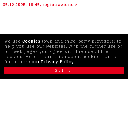
05.12.2025, 16:45, registrazione >
We use
Cookies
(own and third-party providers) to
help you use our websites. With the further use of
our web pages you agree with the use of the
cookies. More information about cookies can be
found here
our Privacy Policy
.
GOT IT!
LOCATION
CSCS - Swiss National Supercomputing Centre
Via Trevano 131
6900
Lugano
Switzerland